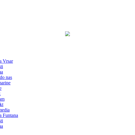
a Vrsar
ti
ma
do nas
marine
e
k
am
kt
media
a Funtana
ti
ma