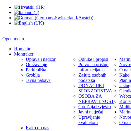
Open menu
Home hr
Montraker
Uprava i nadzor
Odluke i propisi
Marin
Održavanje
Pravo na pristup
Novos
Parkirališta
informacijama
O na
Groblja
Zaštita osobnih
Kako 
Javna nabava
podataka
Plan 
DONACIJE I
Uslug
SPONZORSTVA
Cjeni
OSOBA ZA
Webc
NEPRAVILNOST
Konta
Godišnja izvješća
Multi
Javni natječaj
Marin
Upravljanje
Novos
kvalitetom
O na
Kako do nas