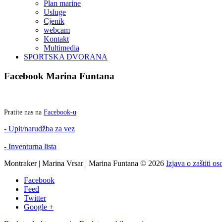
Plan marine
Usluge
Cjenik
webcam
Kontakt
Multimedia
SPORTSKA DVORANA
Facebook
Marina
Funtana
Pratite nas na
Facebook-u
- Upit/narudžba za vez
- Inventurna lista
Montraker | Marina Vrsar | Marina Funtana
©
2026
Izjava o zaštiti o
Facebook
Feed
Twitter
Google +