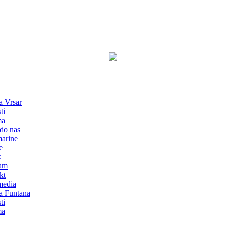
a Vrsar
ti
ma
do nas
marine
e
k
am
kt
media
a Funtana
ti
ma