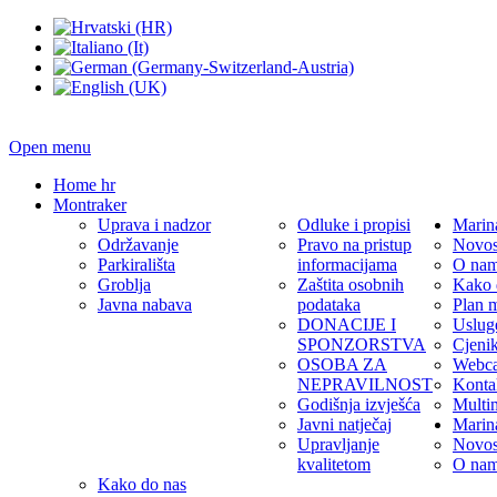
Open menu
Home hr
Montraker
Uprava i nadzor
Odluke i propisi
Marin
Održavanje
Pravo na pristup
Novos
Parkirališta
informacijama
O na
Groblja
Zaštita osobnih
Kako 
Javna nabava
podataka
Plan 
DONACIJE I
Uslug
SPONZORSTVA
Cjeni
OSOBA ZA
Webc
NEPRAVILNOST
Konta
Godišnja izvješća
Multi
Javni natječaj
Marin
Upravljanje
Novos
kvalitetom
O na
Kako do nas