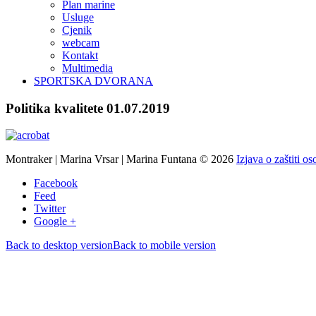
Plan marine
Usluge
Cjenik
webcam
Kontakt
Multimedia
SPORTSKA DVORANA
Politika
kvalitete
01.07.2019
Montraker | Marina Vrsar | Marina Funtana
©
2026
Izjava o zaštiti o
Facebook
Feed
Twitter
Google +
Back to desktop version
Back to mobile version