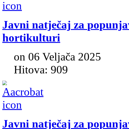
Javni
natječaj
za
popunja
hortikulturi
on 06 Veljača 2025
Hitova: 909
Javni
natječaj
za
popunja