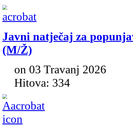
Javni
natječaj
za
popunja
(M/Ž)
on 03 Travanj 2026
Hitova: 334