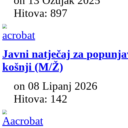
on 13 Ožujak 2025
Hitova: 897
Javni
natječaj
za
popunja
košnji
(M/Ž)
on 08 Lipanj 2026
Hitova: 142