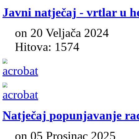
Javni
natječaj
-
vrtlar
u
h
on 20 Veljača 2024
Hitova: 1574
Natječaj
popunjavanje
ra
on 05 Prosinac 2025