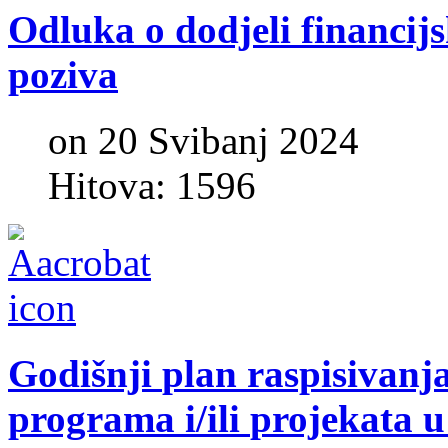
Odluka
o
dodjeli
financij
poziva
on 20 Svibanj 2024
Hitova: 1596
Godišnji
plan
raspisivanj
programa
i/ili
projekata
u