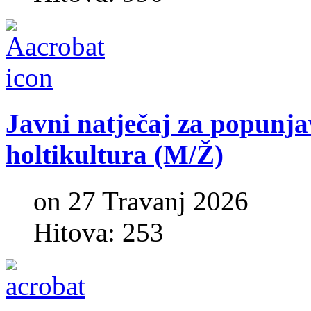
Javni
natječaj
za
popunja
holtikultura
(M/Ž)
on 27 Travanj 2026
Hitova: 253