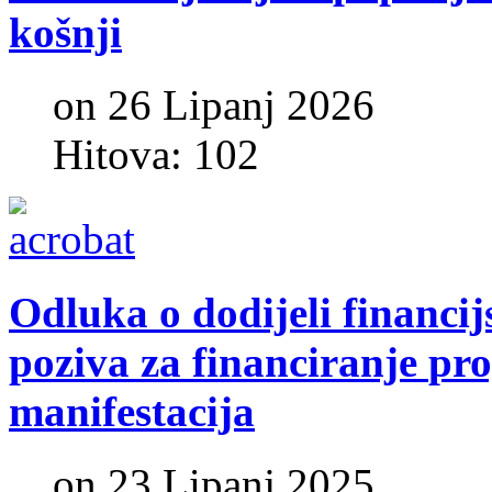
košnji
on 26 Lipanj 2026
Hitova: 102
Odluka
o
dodijeli
financij
poziva
za
financiranje
pr
manifestacija
on 23 Lipanj 2025