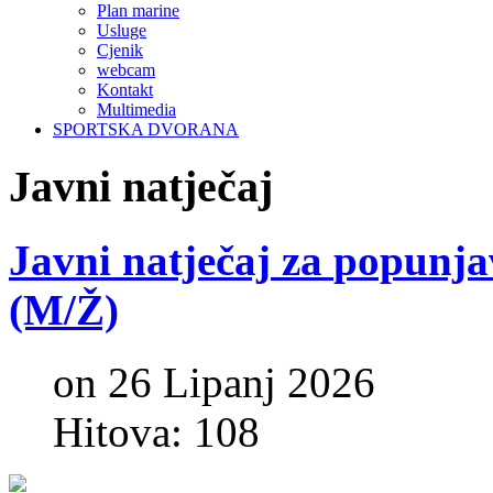
Plan marine
Usluge
Cjenik
webcam
Kontakt
Multimedia
SPORTSKA DVORANA
Javni
natječaj
Javni
natječaj
za
popunja
(M/Ž)
on 26 Lipanj 2026
Hitova: 108