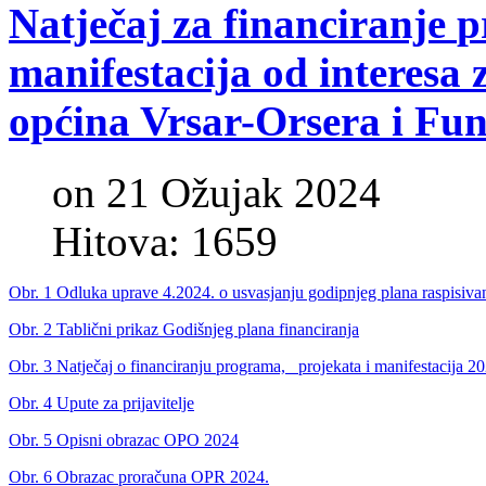
Natječaj
za
financiranje
p
manifestacija
od
interesa
općina
Vrsar-Orsera
i
Fun
on 21 Ožujak 2024
Hitova: 1659
Obr. 1 Odluka uprave 4.2024. o usvasjanju godipnjeg plana raspisivanj
Obr. 2 Tablični prikaz Godišnjeg plana financiranja
Obr. 3 Natječaj o financiranju programa,_ projekata i manifestacija 2
Obr. 4 Upute za prijavitelje
Obr. 5 Opisni obrazac OPO 2024
Obr. 6 Obrazac proračuna OPR 2024.