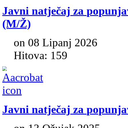
Javni
natječaj
za
popunja
(M/Ž)
on 08 Lipanj 2026
Hitova: 159
Javni
natječaj
za
popunja