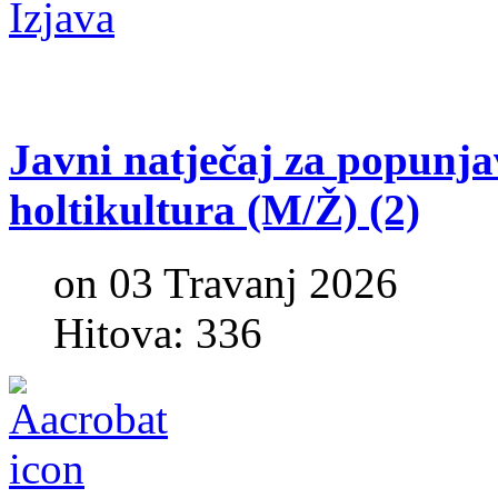
Izjava
Javni
natječaj
za
popunja
holtikultura
(M/Ž)
(2)
on 03 Travanj 2026
Hitova: 336