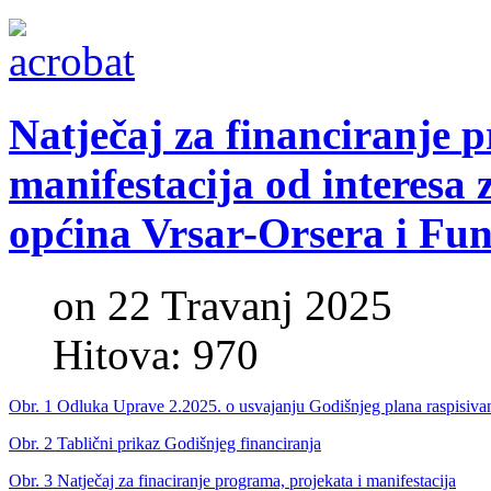
Natječaj
za
financiranje
p
manifestacija
od
interesa
općina
Vrsar-Orsera
i
Fun
on 22 Travanj 2025
Hitova: 970
Obr. 1 Odluka Uprave 2.2025. o usvajanju Godišnjeg plana raspisivanja
Obr. 2 Tablični prikaz Godišnjeg financiranja
Obr. 3 Natječaj za finaciranje programa, projekata i manifestacija