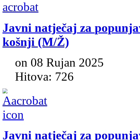
Javni
natječaj
za
popunja
košnji
(M/Ž)
on 08 Rujan 2025
Hitova: 726
Javni
natječaj
za
popunja