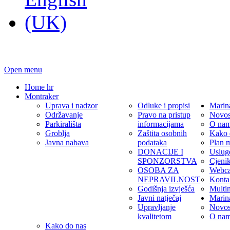
Open menu
Home hr
Montraker
Uprava i nadzor
Odluke i propisi
Marin
Održavanje
Pravo na pristup
Novos
Parkirališta
informacijama
O na
Groblja
Zaštita osobnih
Kako 
Javna nabava
podataka
Plan 
DONACIJE I
Uslug
SPONZORSTVA
Cjeni
OSOBA ZA
Webc
NEPRAVILNOST
Konta
Godišnja izvješća
Multi
Javni natječaj
Marin
Upravljanje
Novos
kvalitetom
O na
Kako do nas