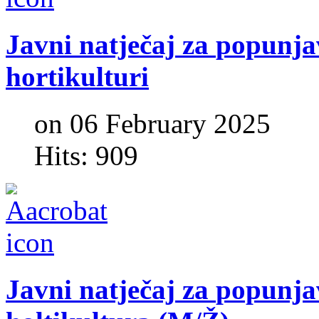
Javni
natječaj
za
popunja
hortikulturi
on 06 February 2025
Hits: 909
Javni
natječaj
za
popunja