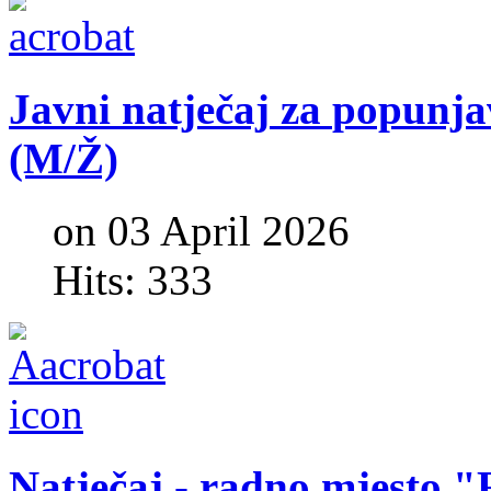
Javni
natječaj
za
popunja
(M/Ž)
on 03 April 2026
Hits: 333
Natječaj
-
radno
mjesto
"