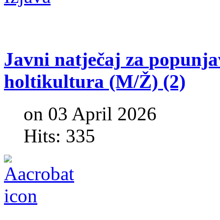
Javni
natječaj
za
popunja
holtikultura
(M/Ž)
(2)
on 03 April 2026
Hits: 335