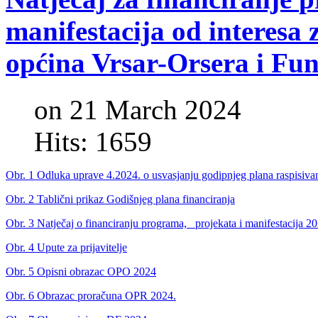
manifestacija
od
interesa
općina
Vrsar-Orsera
i
Fun
on 21 March 2024
Hits: 1659
Obr. 1 Odluka uprave 4.2024. o usvasjanju godipnjeg plana raspisivanj
Obr. 2 Tablični prikaz Godišnjeg plana financiranja
Obr. 3 Natječaj o financiranju programa,_ projekata i manifestacija 2
Obr. 4 Upute za prijavitelje
Obr. 5 Opisni obrazac OPO 2024
Obr. 6 Obrazac proračuna OPR 2024.