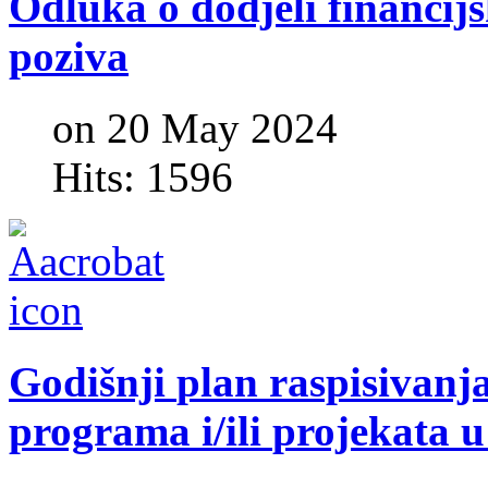
Odluka
o
dodjeli
financij
poziva
on 20 May 2024
Hits: 1596
Godišnji
plan
raspisivanj
programa
i/ili
projekata
u