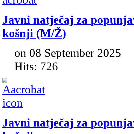
Javni
natječaj
za
popunja
košnji
(M/Ž)
on 08 September 2025
Hits: 726
Javni
natječaj
za
popunja