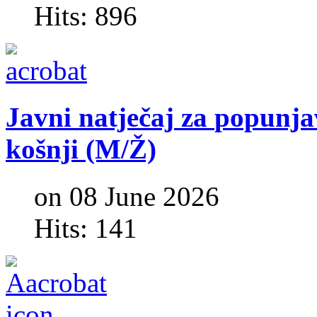
Hits: 896
Javni
natječaj
za
popunja
košnji
(M/Ž)
on 08 June 2026
Hits: 141