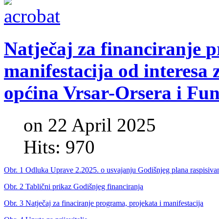
Natječaj
za
financiranje
p
manifestacija
od
interesa
općina
Vrsar-Orsera
i
Fun
on 22 April 2025
Hits: 970
Obr. 1 Odluka Uprave 2.2025. o usvajanju Godišnjeg plana raspisivanja
Obr. 2 Tablični prikaz Godišnjeg financiranja
Obr. 3 Natječaj za finaciranje programa, projekata i manifestacija