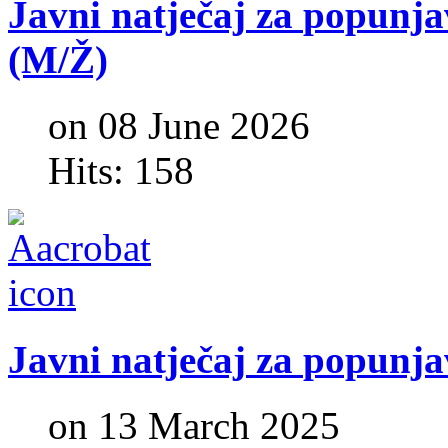
Javni
natječaj
za
popunja
(M/Ž)
on 08 June 2026
Hits: 158
Javni
natječaj
za
popunja
on 13 March 2025