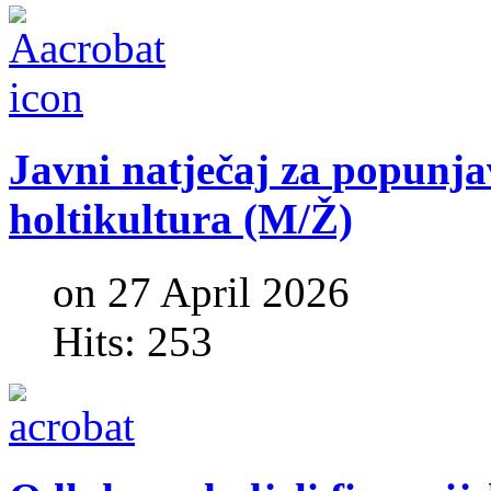
Javni
natječaj
za
popunja
holtikultura
(M/Ž)
on 27 April 2026
Hits: 253